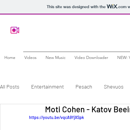
This site was designed with the
.com
w
Home
Videos
New Music
Video Downloader
NEW: 
All Posts
Entertainment
Pesach
Shevuos
Comedy
Chanukah
Documentary
Educ
https://youtu.be/vqcA9YjXSpk