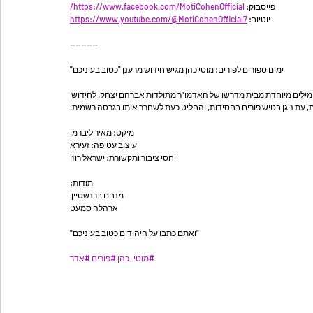
https://www.facebook.com/MotiCohenOfficial/
פייסבוק: 
https://www.youtube.com/@MotiCohenOfficial7
יוטיוב: 
----------
ימים ספורים לפורים: מוטי כהן מגיש חידוש מרענן "כטוב בעיניכם"
ת מילים מיוחדת מבית מדרשו של האדמו"ר מתולדות אברהם יצחק. לחידוש
, עת ניגן בטיש פורים בחסידות, והחליט כעת לשחרר אותו בגרסה רשמית
מיקס: מאיר ליברמן
עיצוב עטיפה: זעירא
יחסי ציבור ותקשורת: ישראל רוזן
תודות:
מנחם ברנשטיין 
ארהלה סמעט
"ואתם כתבו על היהודים כטוב בעיניכם"
#מוטי_כהן
#פורים
#אדר