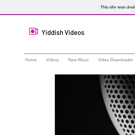
This site was des
Yiddish Videos
Home
Videos
New Music
Video Downloader