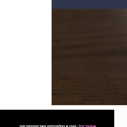
אונזער ציל
: געבן א געלעגנהייט פאר מענטשן מיט