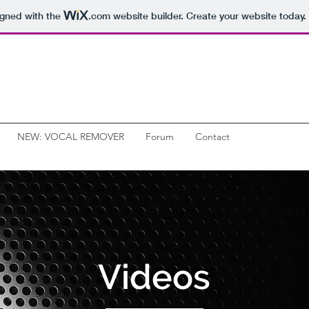
igned with the
.com
website builder. Create your website today.
NEW: VOCAL REMOVER
Forum
Contact
Videos