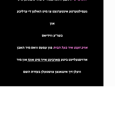
געפילטערטע אינטערנעט צו מיט האלטן די ערליכע
און
כשר׳ע ווידיאס
אויב זענט איר בעל הבית
פון עפעס וואס מיר האבן
ארויפגעלייגט
ביטע
פארבינט אייך מיט אונז
און מיר
וועלן זיך אינגאנצן צושטעלן בעזרת השם