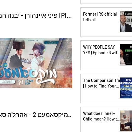
פיני איינהורן - יבנה | Pini
Former IRS official,
tells all
orn - Yibane Hamikdash
WHY PEOPLE SAY
YES | Episode 3 with
Meny Hoffman &
Pinchus Shiff
The Comparison Trap
| How to Find Your
Place with Rabbi
Eliezer Breitowitz
מיקסאמעט 2 - אהרל'
What does Inner-
Child mean? How to
samet 2 - Ahrele
reconnect with your
true self? Nuchem