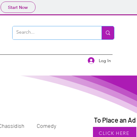
Start Now
Log In
To Place an Ad
Chassidish
Comedy
CLICK HERE