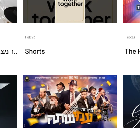
Feb 23
Feb 23
בר מצו
Shorts
The H
עה
Ther