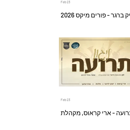
Feb 23
שמוליק ברגר - פורים מיקס 2026 |
Shmulik Berger - Purim M
2026
Feb 23
תרועה - ארי קראוס, מקהלת
 חסידימלעך, יענקי לוינגר