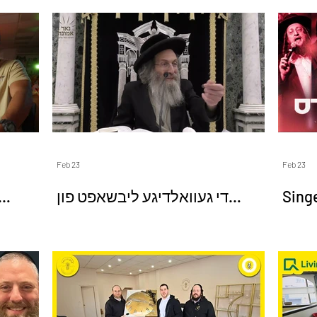
Same
Feb 23
Feb 23
Singer 
די געוואלדיגע ליבשאפט פון
נגערס
באשעפער וואס מען זעט פון
פורים!! | הרב אלימלך בידרמן