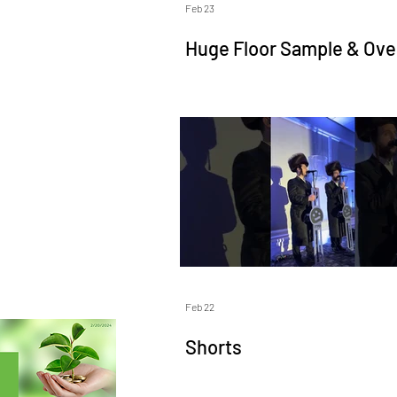
Feb 23
Huge Floor Sample & Ove
Sale at Living Quarters! 
40% OFF — 5 Days Only | F
22–26
Feb 22
Shorts