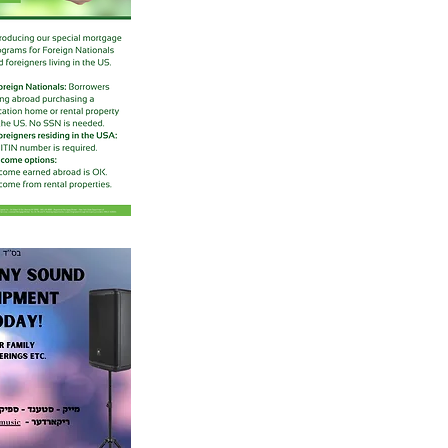
 the KJ area