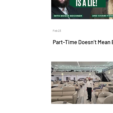
Feb 23
Part-Time Doesn’t Mean E
Moshe Bochner x Chaim
Itzkowitz