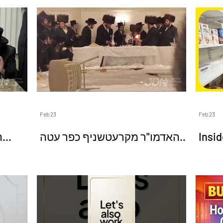
y
Education
Interview
Official
Songs
Yahrtzeit Videos
Album Preview
Sukkes
Sha
'Shvat
Live
Shabbos
Pesach
Elul
Pr
Feb 23
Feb 23
ה
האדמו"ר מקרעטשניף כפר עטה
Insid
מאנ
ביי הבדלה מוצש"ק אין בארא
Hidd
פארק
Chol
Perl