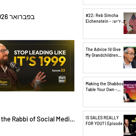
גרושים | פרק 5
22 בפברואר 2026
#22: Reb Simcha
Eichenstein - אידיש:
ר׳ שמחה אייככנשטיין
The Advice I’d Give
My Grandchildren
About Money & Life
Making the Shabbos
Table Your Own -
Yaakov Shwekey &
Rabbi Shlomo Farhi
the Rabbi of Social Media |
IS SALES REALLY
FOR YOU? | Episode 1
Rabbi Raps Built 2M+
with Meny Hoffman &
Pinchus Shiff