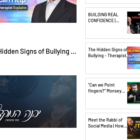
BUILDING REAL
CONFIDENCE |
Episode 4 with Meny
Hoffman & Pinchus
Shiff
idden Signs of Bullying -
The Hidden Signs of
Bullying - Therapist
apist Jacob Klein Explains
Jacob Klein Explains
"Can we Point
fingers?" Monsey
Fire Department | J6
Eyewitness | Yanky
Fliegman -
ShmueliCast Ep. 65
Meet the Rabbi of
Social Media | How
Rabbi Raps Built 2M+
Followers