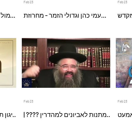
Feb 23
Feb 23
 המקדש
עמי כהן וגדולי הזמר - מחרוזת
ix
פורים "עמישתה" | Ami Cohen &
Einh
Friends - Mhrozet Purim
Feb 23
Feb 23
ה סאמעט
מתנות לאביונים למהדרין ???? |
ניגון 
וצביקי לוין | Mix-
הרב אברהם מרדכי מלאך
מלכות,