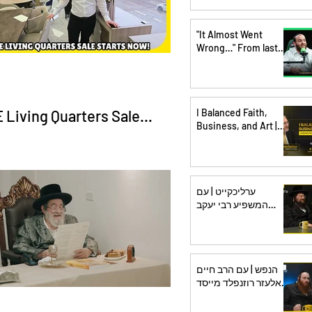
"It Almost Went
Wrong…" From last
Minute Backup - to
Center Stage | Chaim
Brown - ShmueliCast
Ep. 64
 Living Quarters Sale
I Balanced Faith,
Business, and Art |
ts NOW! Beat the Snow &
Lessons From 25
Years of Writing
 BIG - The Perlowitz Show
ערליכקייט | עם
המשפיע רבי יעקב
לייפער | קירוב
תלמידים בדרכי נועם |
פרק 4
הנפש | עם הרב חיים
אלעזר רוזנפלד מייסד
ומנהל ארגון ביחד | מה
עובר על ילדים להורים