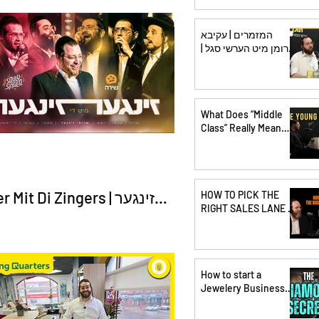
t & Tzviki Levin
Wosner LCSW
המזמרים | עקיבא
גרומן מיט הערשי סגל |
איך עושים קליפ מנצח |
פרק 5
What Does “Middle
Class” Really Mean
Anymore? | The
Young Middle Class
Mit Di Zingers | זינגער
HOW TO PICK THE
RIGHT SALES LANE |
מיט די זי
Episode 2 with Meny
Hoffman & Pinchus
Shiff
How to start a
Jewelery Business?
With L Laine
Jewelers