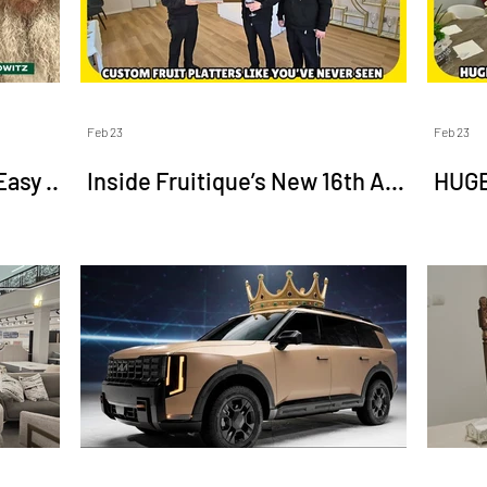
Feb 23
Feb 23
asy |
Inside Fruitique’s New 16th Ave
HUGE
Showroom - The Perlowitz
Star
Show
Save