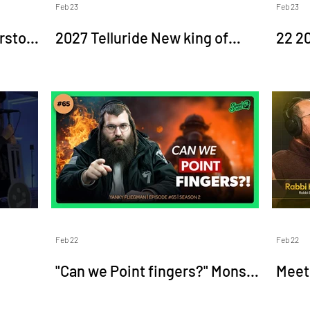
Feb 23
Feb 23
rstock
2027 Telluride New king of
Up to
family SUV 🚙 לאנג לעבן זאל די
eb.
קעניג!
Feb 22
Feb 22
"Can we Point fingers?" Monsey
Meet 
Fire Department | J6
How 