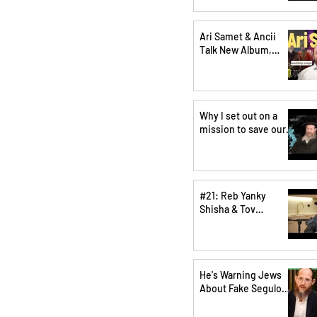
owers
Ari Samet & Ancii
Talk New Album,
Music Career, and
Life on Stage
Why I set out on a
mission to save our
children! - Rabbi
Shlomo Usher
Tauber - Pushet
Pshat • Ep 37
#21: Reb Yanky
Shisha & Tov
V'Chesed - אידיש: ר׳
יענקי שישא פון טוב
וחסד
He's Warning Jews
About Fake Segulos
(and Revealing
Which Really Work)